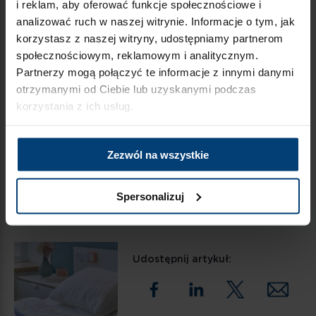
i reklam, aby oferować funkcje społecznościowe i
https://pacjent.gov.pl/aktualnosc/co-musisz-
analizować ruch w naszej witrynie. Informacje o tym, jak
wiedziec-o-zol-i-zpo
[dostęp 21.04.2026]
korzystasz z naszej witryny, udostępniamy partnerom
społecznościowym, reklamowym i analitycznym.
https://stat.gov.pl/metainformacje/slownik-
Partnerzy mogą połączyć te informacje z innymi danymi
pojec/pojecia-stosowane-w-statystyce-
otrzymanymi od Ciebie lub uzyskanymi podczas
publicznej/3821,archiwum.html
[dostęp
korzystania z ich usług.
21.04.2026]
https://krdo.pl/co-to-jest-zaklad-opiekunczo-
leczniczy-zol/
[dostęp 21.04.2026]
Zezwól na wszystkie
https://isap.sejm.gov.pl/isap.nsf/DocDetails.xsp?
id=WDU20130001480
[dostęp 21.04.2026]
Spersonalizuj
Udostępnij artykuł: