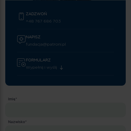
ZADZWOŃ
+48 767 686 703
NAPISZ
fundacja@patroni.pl
FORMULARZ
Wypełnij i wyślij
Imię*
Nazwisko*