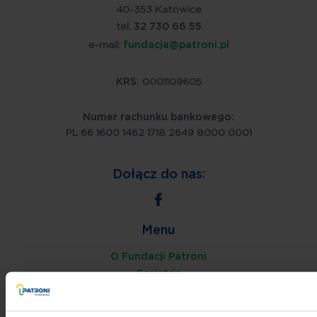
40-353 Katowice
tel.
32 730 66 55
e-mail:
fundacja@patroni.pl
KRS:
0001109605
Numer rachunku bankowego:
PL 66 1600 1462 1718 2649 8000 0001
Dołącz do nas:
Menu
O Fundacji Patroni
Geriatria
Domy Opieki
Placówki opieki