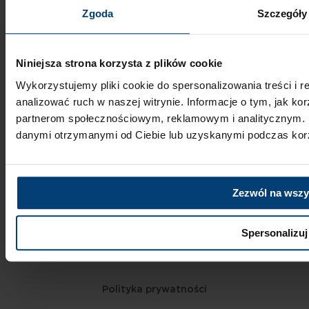
Klub Seniora
Zgoda
Szczegóły
Blog
Opieka Patrona
Akademia Opieki
Niniejsza strona korzysta z plików cookie
Leczenie ran
Wykorzystujemy pliki cookie do spersonalizowania treści i 
Alzheimer
analizować ruch w naszej witrynie. Informacje o tym, jak ko
Wesprzyj fundację
partnerom społecznościowym, reklamowym i analitycznym. P
danymi otrzymanymi od Ciebie lub uzyskanymi podczas korzy
Ważne linki
Projekty realizowane przez Fundację Patroni
Zezwól na wszy
Placówki opieki
Spersonalizuj
Szpital Geriatryczny w Katowicach
Polityka prywatności