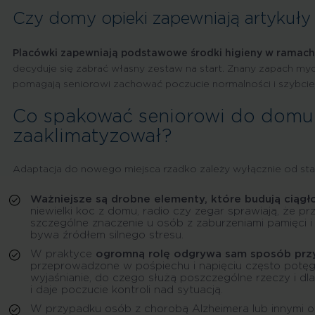
Czy domy opieki zapewniają artykuły
Placówki zapewniają podstawowe środki higieny w ramach
decyduje się zabrać własny zestaw na start. Znany zapach my
pomagają seniorowi zachować poczucie normalności i szybcie
Co spakować seniorowi do domu op
zaaklimatyzował?
Adaptacja do nowego miejsca rzadko zależy wyłącznie od sta
Ważniejsze są drobne elementy, które budują ciągł
niewielki koc z domu, radio czy zegar sprawiają, że p
szczególne znaczenie u osób z zaburzeniami pamięci i 
bywa źródłem silnego stresu.
W praktyce
ogromną rolę odgrywa sam sposób prz
przeprowadzone w pośpiechu i napięciu często potęgu
wyjaśnianie, do czego służą poszczególne rzeczy i dla
i daje poczucie kontroli nad sytuacją.
W przypadku osób z chorobą Alzheimera lub innymi o