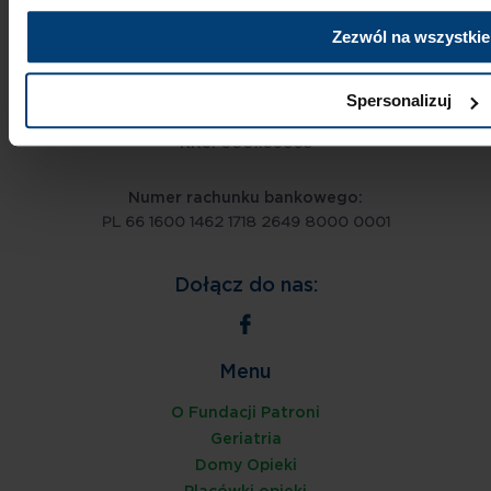
ul. Morawa 31
40-353 Katowice
Zezwól na wszystkie
tel.
32 730 66 55
e-mail:
fundacja@patroni.pl
Spersonalizuj
KRS:
0001109605
Numer rachunku bankowego:
PL 66 1600 1462 1718 2649 8000 0001
Dołącz do nas:
Menu
O Fundacji Patroni
Geriatria
Domy Opieki