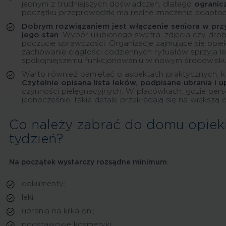
jednym z trudniejszych doświadczeń, dlatego
ogranic
początku przeprowadzki ma realne znaczenie adaptac
Dobrym rozwiązaniem jest włączenie seniora w przy
jego stan
. Wybór ulubionego swetra, zdjęcia czy dr
poczucie sprawczości. Organizacje zajmujące się opie
zachowanie ciągłości codziennych rytuałów sprzyja l
spokojniejszemu funkcjonowaniu w nowym środowisku
Warto również pamiętać o aspektach praktycznych, kt
Czytelnie opisana lista leków, podpisane ubrania 
czynności pielęgnacyjnych. W placówkach, gdzie per
jednocześnie, takie detale przekładają się na większ
Co należy zabrać do domu opieki
tydzień?
Na początek wystarczy rozsądne minimum
:
dokumenty;
leki;
ubrania na kilka dni;
podstawowe kosmetyki;