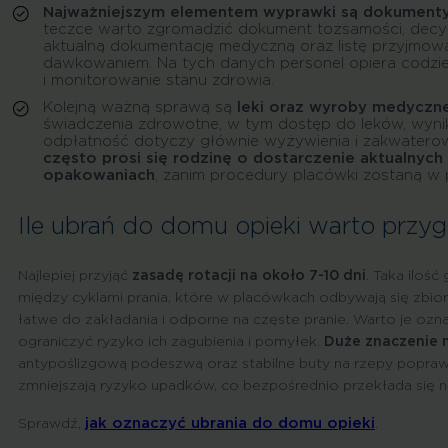
Najważniejszym elementem wyprawki są dokumenty
teczce warto zgromadzić dokument tożsamości, decyzj
aktualną dokumentację medyczną oraz listę przyjmo
dawkowaniem. Na tych danych personel opiera codzien
i monitorowanie stanu zdrowia.
Kolejną ważną sprawą są
leki oraz wyroby medyczn
świadczenia zdrowotne, w tym dostęp do leków, wynik
odpłatność dotyczy głównie wyżywienia i zakwatero
często prosi się rodzinę o dostarczenie aktualnyc
opakowaniach
, zanim procedury placówki zostaną w 
Ile ubrań do domu opieki warto przy
Najlepiej przyjąć
zasadę rotacji na około 7-10 dni
. Taka iloś
między cyklami prania, które w placówkach odbywają się zbio
łatwe do zakładania i odporne na częste pranie. Warto je ozn
ograniczyć ryzyko ich zagubienia i pomyłek.
Duże znaczenie 
antypoślizgową podeszwą oraz stabilne buty na rzepy poprawi
zmniejszają ryzyko upadków, co bezpośrednio przekłada się n
jak oznaczyć ubrania do domu opieki
Sprawdź,
.