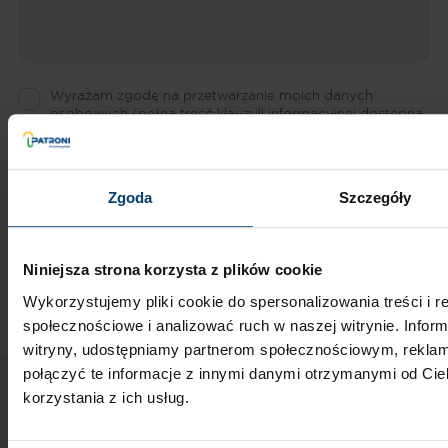
Wyrażam zgodę na przetwarzanie moich danych
osobowych
(pełna treść klauzuli informacyjnej dostępna
TUTAJ
).
* Pola wymagane
Dodaj załącznik
Zgoda
Szczegóły
Akceptowane formaty: PDF, JPG. Maksymalny rozmiar pliku to 5
MB
Niniejsza strona korzysta z plików cookie
Wykorzystujemy pliki cookie do spersonalizowania treści i r
społecznościowe i analizować ruch w naszej witrynie. Inform
witryny, udostępniamy partnerom społecznościowym, rekla
połączyć te informacje z innymi danymi otrzymanymi od Ci
Patroni
korzystania z ich usług.
Fundacja Patroni