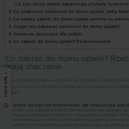
Czy domy opieki zapewniają artykuły toaletow
Co spakować seniorowi do domu opieki, żeby łatwi
Co należy zabrać do domu opieki seniora na pierws
Czego nie pakować seniorowi do domu opieki?
Wsparcie decyzyjne dla rodzin
Co zabrać do domu opieki? Podsumowanie
Co zabrać do domu opieki? Rzec
mają znaczenie
→
Spis treści:
Dobrze przygotowana wyprawka nie rozwiąże wszystkich trudn
bezpieczeństwa i łatwiejszą adaptację w pierwszych tygodnia
zabrać?
Warto zacząć od zrozumienia, jak funkcjonuje placów
opieki czy zakład opiekuńczo-leczniczy nie działają ja
miejscu wynika z przepisów i regulaminu ośrodka. Inst
podstawowe potrzeby bytowe mieszkańców powinny 
natomiast przedmioty osobiste pozostają po stronie se