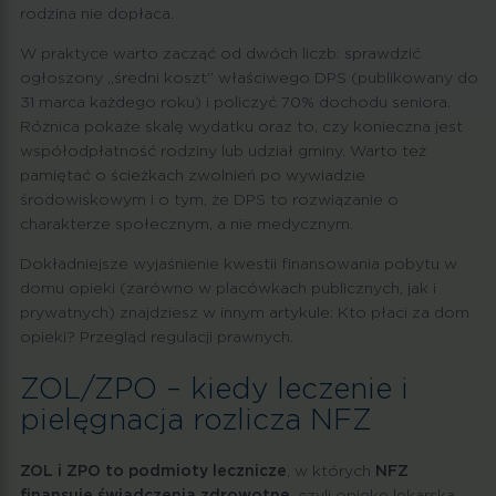
rodzina nie dopłaca.
W praktyce warto zacząć od dwóch liczb: sprawdzić
ogłoszony „średni koszt” właściwego DPS (publikowany do
31 marca każdego roku) i policzyć 70% dochodu seniora.
Różnica pokaże skalę wydatku oraz to, czy konieczna jest
współodpłatność rodziny lub udział gminy. Warto też
pamiętać o ścieżkach zwolnień po wywiadzie
środowiskowym i o tym, że DPS to rozwiązanie o
charakterze społecznym, a nie medycznym.
Dokładniejsze wyjaśnienie kwestii finansowania pobytu w
domu opieki (zarówno w placówkach publicznych, jak i
prywatnych) znajdziesz w innym artykule: Kto płaci za dom
opieki? Przegląd regulacji prawnych.
ZOL/ZPO – kiedy leczenie i
pielęgnacja rozlicza NFZ
ZOL i ZPO to podmioty lecznicze
, w których
NFZ