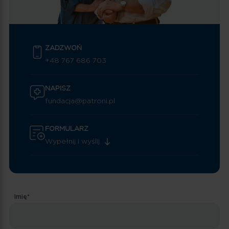
ZADZWOŃ
+48 767 686 703
NAPISZ
fundacja@patroni.pl
FORMULARZ
Wypełnij i wyślij
Imię*