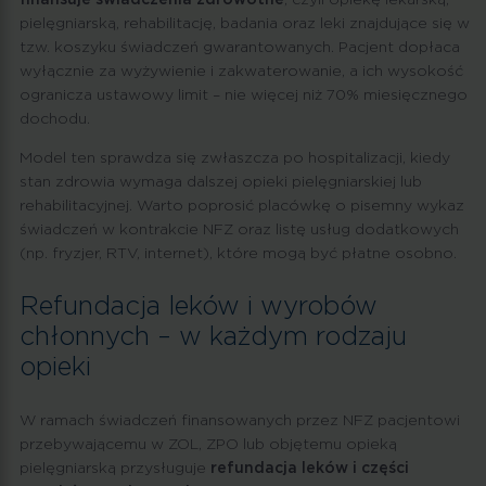
finansuje świadczenia zdrowotne
, czyli opiekę lekarską,
pielęgniarską, rehabilitację, badania oraz leki znajdujące się w
tzw. koszyku świadczeń gwarantowanych. Pacjent dopłaca
wyłącznie za wyżywienie i zakwaterowanie, a ich wysokość
ogranicza ustawowy limit – nie więcej niż 70% miesięcznego
dochodu.
Model ten sprawdza się zwłaszcza po hospitalizacji, kiedy
stan zdrowia wymaga dalszej opieki pielęgniarskiej lub
rehabilitacyjnej. Warto poprosić placówkę o pisemny wykaz
świadczeń w kontrakcie NFZ oraz listę usług dodatkowych
(np. fryzjer, RTV, internet), które mogą być płatne osobno.
Refundacja leków i wyrobów
chłonnych – w każdym rodzaju
opieki
W ramach świadczeń finansowanych przez NFZ pacjentowi
przebywającemu w ZOL, ZPO lub objętemu opieką
pielęgniarską przysługuje
refundacja leków i części