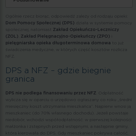
Podsumowanie
Ogólnie rzecz biorąc, odpowiedź zależy od rodzaju opieki:
Dom Pomocy Społecznej (DPS)
działa w systemie pomocy
społecznej, natomiast
Zakład Opiekuńczo-Leczniczy
(ZOL)
,
Zakład Pielęgnacyjno-Opiekuńczy (ZPO)
i
pielęgniarska opieka długoterminowa domowa
to już
świadczenia medyczne, w których część kosztów rozlicza
NFZ.
DPS a NFZ – gdzie biegnie
granica
DPS nie podlega finansowaniu przez NFZ
. Odpłatność
wylicza się w oparciu o urzędowo ogłaszany co roku „średni
miesięczny koszt utrzymania mieszkańca”. Najpierw wnosi ją
mieszkaniec (do 70% własnego dochodu). Jeżeli powstaje
niedobór, wchodzi współodpłatność: w pierwszej kolejności
małżonka i zstępnych przed wstępnymi, a następnie gminy,
która kierowała do DPS. Gdy mieszkaniec pokrywa całość,