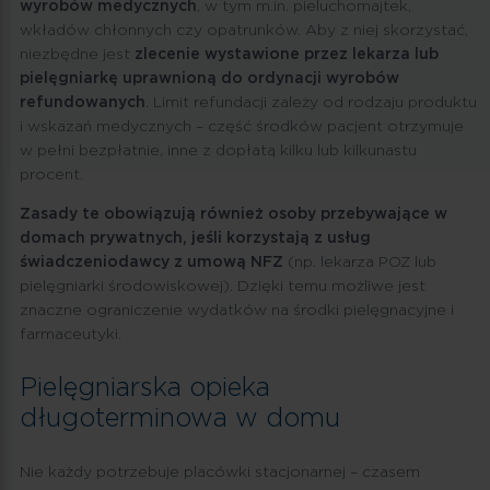
wyrobów medycznych
, w tym m.in. pieluchomajtek,
wkładów chłonnych czy opatrunków. Aby z niej skorzystać,
niezbędne jest
zlecenie wystawione przez lekarza lub
pielęgniarkę uprawnioną do ordynacji wyrobów
refundowanych
. Limit refundacji zależy od rodzaju produktu
i wskazań medycznych – część środków pacjent otrzymuje
w pełni bezpłatnie, inne z dopłatą kilku lub kilkunastu
procent.
Zasady te obowiązują również osoby przebywające w
domach prywatnych, jeśli korzystają z usług
świadczeniodawcy z umową NFZ
(np. lekarza POZ lub
pielęgniarki środowiskowej). Dzięki temu możliwe jest
znaczne ograniczenie wydatków na środki pielęgnacyjne i
farmaceutyki.
Pielęgniarska opieka
długoterminowa w domu
Nie każdy potrzebuje placówki stacjonarnej – czasem