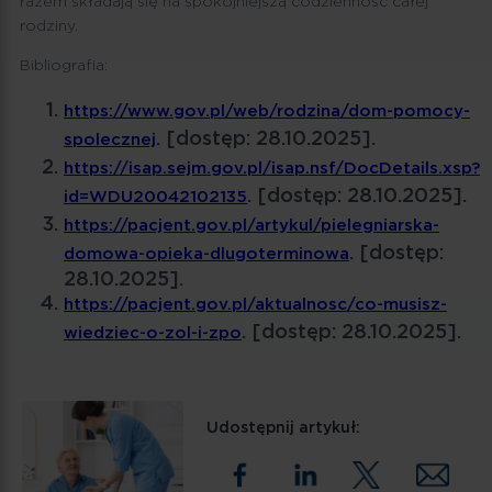
razem składają się na spokojniejszą codzienność całej
rodziny.
Bibliografia:
https://www.gov.pl/web/rodzina/dom-pomocy-
. [dostęp: 28.10.2025].
spolecznej
https://isap.sejm.gov.pl/isap.nsf/DocDetails.xsp?
. [dostęp: 28.10.2025].
id=WDU20042102135
https://pacjent.gov.pl/artykul/pielegniarska-
. [dostęp:
domowa-opieka-dlugoterminowa
28.10.2025].
https://pacjent.gov.pl/aktualnosc/co-musisz-
. [dostęp: 28.10.2025].
wiedziec-o-zol-i-zpo
Udostępnij artykuł: