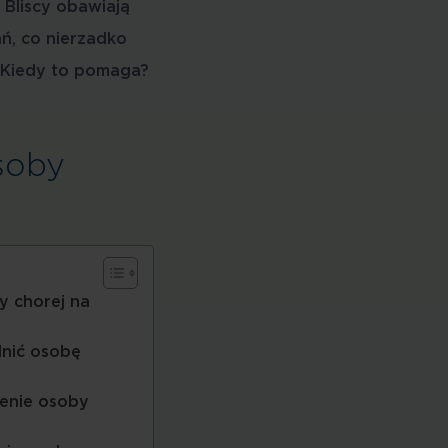
Bliscy obawiają
ń, co nierzadko
. Kiedy to pomaga?
soby
y chorej na
lnić osobę
enie osoby