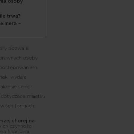
nia osoby
ile trwa?
eimera –
tóry pozwala
 prawnych osoby
 postępowaniem.
anek, wydaje
akresie senior
dotyczące majątku
 dwóch formach:
szej chorej na
ich czynności
ia finansami,