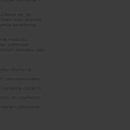
enie dla siebie i
Zdarza się, że
e mieć moc prawną
jenta świadomej
brak nadzoru
 np. odmowę
ecznym ośrodku, gdy
oby chorej na
ień zaawansowania
. Dostępne opcje to
ości do czynności
ienie częściowe).