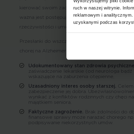
Wykorzystujemy pliki cookie 
ruch w naszej witrynie. Inf
kierować swoim zachowaniem. W kontekście ch
reklamowym i analitycznym. 
ważna jest postępująca utrata pamięci, zdolnośc
uzyskanymi podczas korzysta
rzeczywistości i umiejętności dokonywania racj
Przesłanki do wszczęcia procedury ubezwłasnow
chorej na Alzheimera lub innego rodzaju demencj
Udokumentowany stan zdrowia psychiczn
zaświadczenie lekarskie (od neurologa bądź 
wskazujące na zaburzenia otępienne,
Uzasadniony interes osoby starszej.
Celem 
zabezpieczenie jej dobra. Ubezwłasnowolnie
wynikać z konfliktów rodzinnych czy chęci n
majątkiem seniora,
Faktyczne zagrożenie.
Brak zdolności do db
finansowe sprawy może narażać chorego np.
podpisywanie niekorzystnych umów.