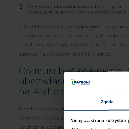
Częściowe ubezwłasnowolnienie
– ogranicz
pozostawiając pewien zakres swobody pod 
O tym, który wariant jest odpowiedni, decyduje
postępowanie, w którym sąd korzysta z opinii bi
(psychiatry, neurologa, psychologa). Dzięki temu
zapadają na podstawie rzetelnej diagnozy.
Co musi być spełnione,
ubezwłasnowolnić osob
na Alzheimera?
Zgoda
Kodeks cywilny wskazuje, że ubezwłasnowolnieni
demencją bywa uzasadnione wtedy, gdy z powo
Niniejsza strona korzysta z
psychicznej lub zaburzeń otępiennych nie może