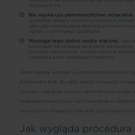
nieświadomie zobowiązania lub stwarza zagroż
domowników,
Nie wystarcza pełnomocnictwo notarialne.
wcześniej spisane pełnomocnictwo przestaj
albo gdy postępująca choroba pozbawia pac
zgody w chwili jego udzielania,
Wymaga tego dobro osoby starszej.
Jeśli 
powoduje narastające problemy zdrowotne,
leczenia, niemożność umieszczenia w bezpi
zachodzą pilne wskazania medyczne.
Zanim jednak wniosek o ubezwłasnowolnienie os
Alzheimera trafi do sądu, warto rozważyć stop
choroby, wsparcie rodziny i alternatywne środki
stałe pełnomocnictwo lub orzeczenie o niezdoln
prawnych w mniejszym zakresie (ubezwłasnowoln
Jak wygląda procedura