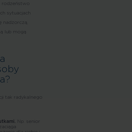
, rodzeństwo
ch sytuacjach
ę nadzorczą,
cą lub mogą
na
soby
ra?
ji tak radykalnego
tkami.
Np. senior
zaciąga