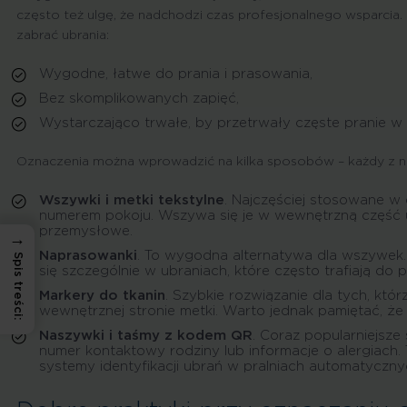
często też ulgę, że nadchodzi czas profesjonalnego wsparcia.
zabrać ubrania:
Wygodne, łatwe do prania i prasowania,
Bez skomplikowanych zapięć,
Wystarczająco trwałe, by przetrwały częste pranie w
Oznaczenia można wprowadzić na kilka sposobów – każdy z ni
Wszywki i metki tekstylne
. Najczęściej stosowane w
numerem pokoju. Wszywa się je w wewnętrzną część ubr
przemysłowe.
→
Naprasowanki
. To wygodna alternatywa dla wszywek.
Spis treści:
się szczególnie w ubraniach, które często trafiają do
Markery do tkanin
. Szybkie rozwiązanie dla tych, któ
wewnętrznej stronie metki. Warto jednak pamiętać, ż
Naszywki i taśmy z kodem QR
. Coraz popularniejsz
numer kontaktowy rodziny lub informacje o alergiach
systemy identyfikacji ubrań w pralniach automatyczny