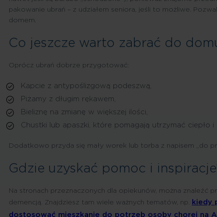
pakowanie ubrań – z udziałem seniora, jeśli to możliwe. Poz
domem.
Co jeszcze warto zabrać do dom
Oprócz ubrań dobrze przygotować:
Kapcie z antypoślizgową podeszwą,
Piżamy z długim rękawem,
Bieliznę na zmianę w większej ilości,
Chustki lub apaszki, które pomagają utrzymać ciepło i 
Dodatkowo przyda się mały worek lub torba z napisem „do pra
Gdzie uzyskać pomoc i inspiracje
Na stronach przeznaczonych dla opiekunów, można znaleźć pr
kiedy 
demencją. Znajdziesz tam wiele ważnych tematów, np.
dostosować mieszkanie do potrzeb osoby chorej na A