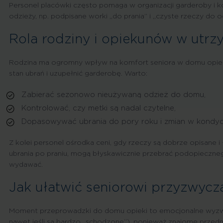
Personel placówki często pomaga w organizacji garderoby i ko
odzieży, np. podpisane worki „do prania” i „czyste rzeczy do o
Rola rodziny i opiekunów w utr
Rodzina ma ogromny wpływ na komfort seniora w domu opieki. 
stan ubrań i uzupełnić garderobę. Warto:
Zabierać sezonowo nieużywaną odzież do domu,
Kontrolować, czy metki są nadal czytelne,
Dopasowywać ubrania do pory roku i zmian w kondycji
Z kolei personel ośrodka ceni, gdy rzeczy są dobrze opisane i
ubrania po praniu, mogą błyskawicznie przebrać podopiecznego
wydawać.
Jak ułatwić seniorowi przyzwycz
Moment przeprowadzki do domu opieki to emocjonalne wyzwan
nawet jeśli są bardzo „schodzone”), ponieważ znajome przedmi