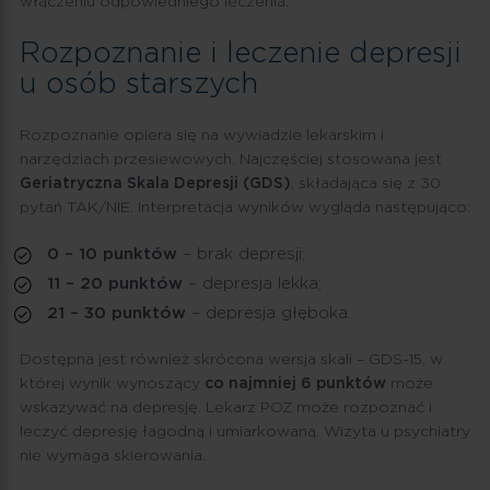
włączeniu odpowiedniego leczenia.
Rozpoznanie i leczenie depresji
u osób starszych
Rozpoznanie opiera się na wywiadzie lekarskim i
narzędziach przesiewowych. Najczęściej stosowana jest
Geriatryczna Skala Depresji (GDS)
, składająca się z 30
pytań TAK/NIE. Interpretacja wyników wygląda następująco:
0 – 10 punktów
– brak depresji;
11 – 20 punktów
– depresja lekka;
21 – 30 punktów
– depresja głęboka.
Dostępna jest również skrócona wersja skali – GDS-15, w
której wynik wynoszący
co najmniej 6 punktów
może
wskazywać na depresję. Lekarz POZ może rozpoznać i
leczyć depresję łagodną i umiarkowaną. Wizyta u psychiatry
nie wymaga skierowania.