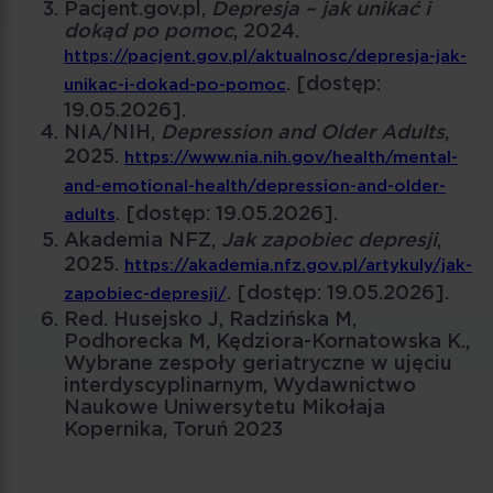
Pacjent.gov.pl,
Depresja – jak unikać i
dokąd po pomoc
, 2024.
https://pacjent.gov.pl/aktualnosc/depresja-jak-
. [dostęp:
unikac-i-dokad-po-pomoc
19.05.2026].
NIA/NIH,
Depression and Older Adults
,
2025.
https://www.nia.nih.gov/health/mental-
and-emotional-health/depression-and-older-
. [dostęp: 19.05.2026].
adults
Akademia NFZ,
Jak zapobiec depresji
,
2025.
https://akademia.nfz.gov.pl/artykuly/jak-
. [dostęp: 19.05.2026].
zapobiec-depresji/
Red. Husejsko J, Radzińska M,
Podhorecka M, Kędziora-Kornatowska K.,
Wybrane zespoły geriatryczne w ujęciu
interdyscyplinarnym, Wydawnictwo
Naukowe Uniwersytetu Mikołaja
Kopernika, Toruń 2023