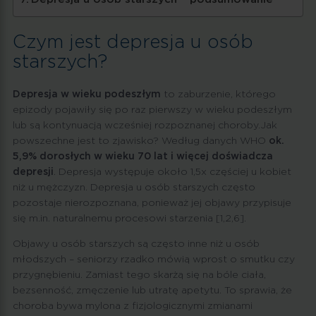
Czym jest depresja u osób
starszych?
Depresja w wieku podeszłym
to zaburzenie, którego
epizody pojawiły się po raz pierwszy w wieku podeszłym
lub są kontynuacją wcześniej rozpoznanej choroby.Jak
powszechne jest to zjawisko? Według danych WHO
ok.
5,9% dorosłych w wieku 70 lat i więcej doświadcza
depresji
. Depresja występuje około 1,5x częściej u kobiet
niż u mężczyzn. Depresja u osób starszych często
pozostaje nierozpoznana, ponieważ jej objawy przypisuje
się m.in. naturalnemu procesowi starzenia [1,2,6].
Objawy u osób starszych są często inne niż u osób
młodszych – seniorzy rzadko mówią wprost o smutku czy
przygnębieniu. Zamiast tego skarżą się na bóle ciała,
bezsenność, zmęczenie lub utratę apetytu. To sprawia, że
choroba bywa mylona z fizjologicznymi zmianami