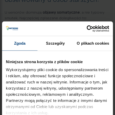
U seniorów dominują
objawy somatyczne
, a nie typowy
smutek. Najczęściej zgłaszane dolegliwości to:
przewlekłe bóle (głowy, pleców, stawów);
zaburzenia snu;
Zgoda
Szczegóły
O plikach cookies
zmęczenie;
utrata apetytu.
Depresja starcza ma objawy odmienne od depresji u
Niniejsza strona korzysta z plików cookie
młodszych osób, co sprawia, że senior trafia do różnych
Wykorzystujemy pliki cookie do spersonalizowania treści
specjalistów zamiast do psychiatry.
i reklam, aby oferować funkcje społecznościowe i
analizować ruch w naszej witrynie. Informacje o tym, jak
Jak traktować osobę starszą z
korzystasz z naszej witryny, udostępniamy partnerom
depresją?
społecznościowym, reklamowym i analitycznym.
Partnerzy mogą połączyć te informacje z innymi danymi
Z szacunkiem i cierpliwością
. Nie należy sugerować, że
otrzymanymi od Ciebie lub uzyskanymi podczas
problemy nie są poważne. Warto słuchać bez oceniania,
korzystania z ich usług.