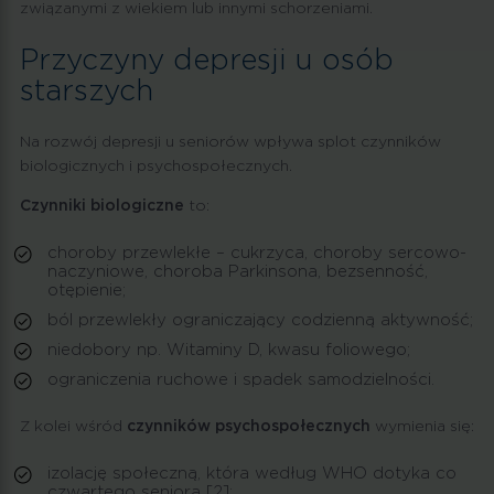
związanymi z wiekiem lub innymi schorzeniami.
Przyczyny depresji u osób
starszych
Na rozwój depresji u seniorów wpływa splot czynników
biologicznych i psychospołecznych.
Czynniki biologiczne
to:
choroby przewlekłe – cukrzyca, choroby sercowo-
naczyniowe, choroba Parkinsona, bezsenność,
otępienie;
ból przewlekły ograniczający codzienną aktywność;
niedobory np. Witaminy D, kwasu foliowego;
ograniczenia ruchowe i spadek samodzielności.
Z kolei wśród
czynników psychospołecznych
wymienia się:
izolację społeczną, która według WHO dotyka co
czwartego seniora [2];