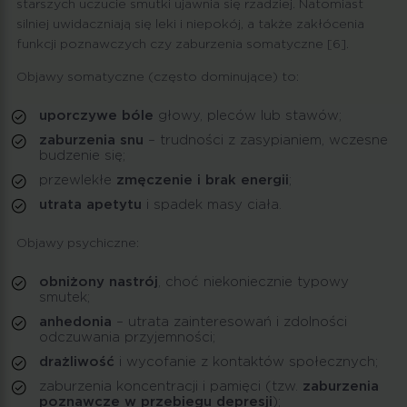
starszych uczucie smutki ujawnia się rzadziej. Natomiast
silniej uwidaczniają się leki i niepokój, a także zakłócenia
funkcji poznawczych czy zaburzenia somatyczne [6].
Objawy somatyczne (często dominujące) to:
uporczywe bóle
głowy, pleców lub stawów;
zaburzenia snu
– trudności z zasypianiem, wczesne
budzenie się;
przewlekłe
zmęczenie i brak energii
;
utrata apetytu
i spadek masy ciała.
Objawy psychiczne:
obniżony nastrój
, choć niekoniecznie typowy
smutek;
anhedonia
– utrata zainteresowań i zdolności
odczuwania przyjemności;
drażliwość
i wycofanie z kontaktów społecznych;
zaburzenia koncentracji i pamięci (tzw.
zaburzenia
poznawcze w przebiegu depresji
);