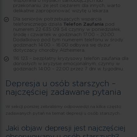
wspomina o myślach samobójczych lub
przekonaniu, że jest ciężarem dla innych, warto
delikatnie zaproponować wizytę u lekarza.
Dla seniorów potrzebujących wsparcia
telefonicznego działa
Telefon Zaufania
pod
numerem 22 635 09 54 czynny w poniedziałek,
środę i czwartek w godzinach 17.00 – 20.00.
Dodatkowo pod tym numerem telefonu w środy
godzinach 14.00 – 16.00 odbywa się dyżur
dotyczący choroby Alzheimera.
116 123 – bezpłatny kryzysowy telefon zaufania dla
dorosłych w kryzysie emocjonalnym, czynny w
godzinach 14.00 – 22.00 przez 7 dni w tygodniu.
Depresja u osób starszych –
najczęściej zadawane pytania
W sekcji poniżej zebraliśmy odpowiedzi na kilka często
zadawanych pytań na temat depresji u osób starszych.
Jaki objaw depresji jest najczęściej
obserwowany u osób starszych?