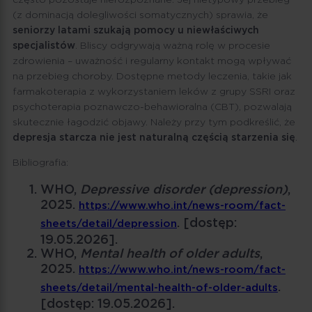
często pozostaje nierozpoznane. Jej nietypowy przebieg
(z dominacją dolegliwości somatycznych) sprawia, że
seniorzy latami szukają pomocy u niewłaściwych
specjalistów
. Bliscy odgrywają ważną rolę w procesie
zdrowienia – uważność i regularny kontakt mogą wpływać
na przebieg choroby. Dostępne metody leczenia, takie jak
farmakoterapia z wykorzystaniem leków z grupy SSRI oraz
psychoterapia poznawczo-behawioralna (CBT), pozwalają
skutecznie łagodzić objawy. Należy przy tym podkreślić, że
depresja starcza nie jest naturalną częścią starzenia się
.
Bibliografia:
WHO,
Depressive disorder (depression)
,
2025.
https://www.who.int/news-room/fact-
. [dostęp:
sheets/detail/depression
19.05.2026].
WHO,
Mental health of older adults
,
2025.
https://www.who.int/news-room/fact-
.
sheets/detail/mental-health-of-older-adults
[dostęp: 19.05.2026].