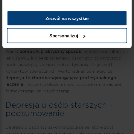
okazywać zainteresowanie i zachęcać do wizyty u lekarza.
Regularność kontaktu daje seniorowi poczucie, że nie jest
sam.
Zezwól na wszystkie
Jak pomóc wyjść osobie starszej z
Spersonalizuj
depresji?
Warto
pomóc w praktyczny sposób
: umówić konsultację u
lekarza POZ lub bezpośrednio u psychiatry, towarzyszyć
podczas wizyty, zachęcać do aktywności fizycznej i
kontaktów społecznych. Warto jednak pamiętać, że
depresja to choroba wymagająca profesjonalnego
leczenia
– wsparcie bliskich, choć niezbędne, nie zastąpi
farmakoterapii ani psychoterapii.
Depresja u osób starszych –
podsumowanie
Depresja u osób starszych to zaburzenie, które zbyt