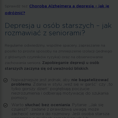
Choroba Alzheimera a depresja – jak je
Sprawdź też:
odróżnić?
Depresja u osób starszych – jak
rozmawiać z seniorami?
Regularne odwiedziny, wspólne spacery, zapraszanie na
posiłki to proste sposoby na zmniejszenie izolacji (jednego
z głównych czynników ryzyka) oraz na obserwowanie
zachowania seniora.
Zapobieganie depresji u osób
starszych zaczyna się od uważności bliskich
.
Najważniejsze jest jednak, aby
nie bagatelizować
problemu
. Zdania w stylu „weź się w garść” czy „to
tylko gorszy dzień” pogłębiają poczucie
niezrozumienia i odbierają motywację do szukania
pomocy.
Warto
słuchać bez oceniania
. Pytanie: „Jak się
czujesz?”, zadane z prawdziwą uwagą, może
zachęcić seniora do rozmowy. Jeśli osoba starsza