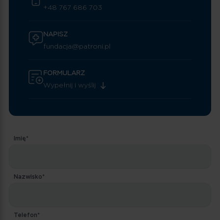
+48 767 686 703
NAPISZ
fundacja@patroni.pl
FORMULARZ
Wypełnij i wyślij
Imię*
Nazwisko*
Telefon*