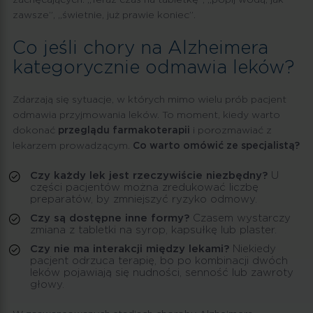
zachęcających: „Teraz czas na tabletkę”, „popij wodą, jak
zawsze”, „świetnie, już prawie koniec”.
Co jeśli chory na Alzheimera
kategorycznie odmawia leków?
Zdarzają się sytuacje, w których mimo wielu prób pacjent
odmawia przyjmowania leków. To moment, kiedy warto
dokonać
przeglądu farmakoterapii
i porozmawiać z
lekarzem prowadzącym.
Co warto omówić ze specjalistą?
Czy każdy lek jest rzeczywiście niezbędny?
U
części pacjentów można zredukować liczbę
preparatów, by zmniejszyć ryzyko odmowy.
Czy są dostępne inne formy?
Czasem wystarczy
zmiana z tabletki na syrop, kapsułkę lub plaster.
Czy nie ma interakcji między lekami?
Niekiedy
pacjent odrzuca terapię, bo po kombinacji dwóch
leków pojawiają się nudności, senność lub zawroty
głowy.