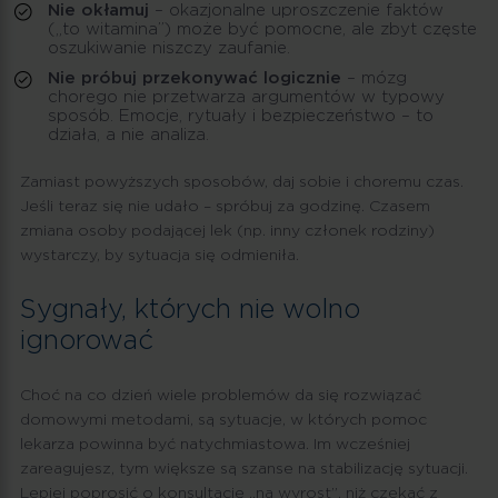
Nie okłamuj
– okazjonalne uproszczenie faktów
(„to witamina”) może być pomocne, ale zbyt częste
oszukiwanie niszczy zaufanie.
Nie próbuj przekonywać logicznie
– mózg
chorego nie przetwarza argumentów w typowy
sposób. Emocje, rytuały i bezpieczeństwo – to
działa, a nie analiza.
Zamiast powyższych sposobów, daj sobie i choremu czas.
Jeśli teraz się nie udało – spróbuj za godzinę. Czasem
zmiana osoby podającej lek (np. inny członek rodziny)
wystarczy, by sytuacja się odmieniła.
Sygnały, których nie wolno
ignorować
Choć na co dzień wiele problemów da się rozwiązać
domowymi metodami, są sytuacje, w których pomoc
lekarza powinna być natychmiastowa. Im wcześniej
zareagujesz, tym większe są szanse na stabilizację sytuacji.
Lepiej poprosić o konsultację „na wyrost”, niż czekać z