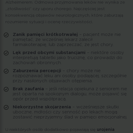
Alzheimerem. Odmowa przyjmowania leków nie wynika ze
„złośliwości” czy uporu chorego. Najczęściej jest
konsekwencją objawów neurologicznych, które zaburzają
rozumienie sytuacji i ocenę rzeczywistości.
Zanik pamięci krótkotrwałej
– pacjent może nie
pamiętać, że wcześniej lekarz zalecił
farmakoterapię, lub zaprzeczać, że jest chory.
Lęk przed obcymi substancjami
– niektóre osoby
interpretują tabletki jako truciznę, co prowadzi do
zachowań obronnych.
Zaburzenia percepcji
– chory może nie
rozpoznawać leku ani osoby podającej, szczególnie
przy nasilonych objawach otępienia.
Brak zaufania
– jeśli relacja opiekuna z seniorem nie
jest oparta na spokojnym dialogu, może pojawić się
opór przed współpracą.
Niekorzystne skojarzenia
– wcześniejsze skutki
uboczne, mdłości czy senność po lekach mogą
zostawić nieprzyjemny ślad w pamięci emocjonalnej.
U niektórych osób dodatkowo pojawiają się
urojenia