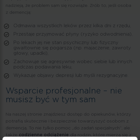
nadzieją, że problem sam się rozwiąże. Zrób to, jeśli osoba
z demencją:
Odmawia wszystkich leków przez kilka dni z rzędu,
Przestaje przyjmować płyny (ryzyko odwodnienia),
Po lekach jej nie stan psychiczny lub fizyczny
gwałtownie się pogarsza (np. majaczenie, zawroty
głowy, upadki),
Zachowuje się agresywnie wobec siebie lub innych
podczas podawania leku,
Wykazuje objawy depresji lub myśli rezygnacyjne.
Wsparcie profesjonalne – nie
musisz być w tym sam
Na naszej stronie znajdziesz dostęp do opiekunów, którzy
potrafią skutecznie i bezpiecznie towarzyszyć osobom z
demencją. To nie tylko pomoc „do zadań specjalnych”, ale
także
codzienne odciążenie
dla rodzin, które mierzą się z