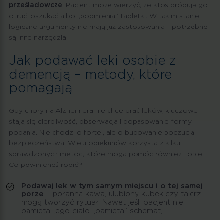
prześladowcze
. Pacjent może wierzyć, że ktoś próbuje go
otruć, oszukać albo „podmienia” tabletki. W takim stanie
logiczne argumenty nie mają już zastosowania – potrzebne
są inne narzędzia.
Jak podawać leki osobie z
demencją – metody, które
pomagają
Gdy chory na Alzheimera nie chce brać leków, kluczowe
stają się cierpliwość, obserwacja i dopasowanie formy
podania. Nie chodzi o fortel, ale o budowanie poczucia
bezpieczeństwa. Wielu opiekunów korzysta z kilku
sprawdzonych metod, które mogą pomóc również Tobie.
Co powinieneś robić?
Podawaj lek w tym samym miejscu i o tej samej
porze
– poranna kawa, ulubiony kubek czy talerz
mogą tworzyć rytuał. Nawet jeśli pacjent nie
pamięta, jego ciało „pamięta” schemat,