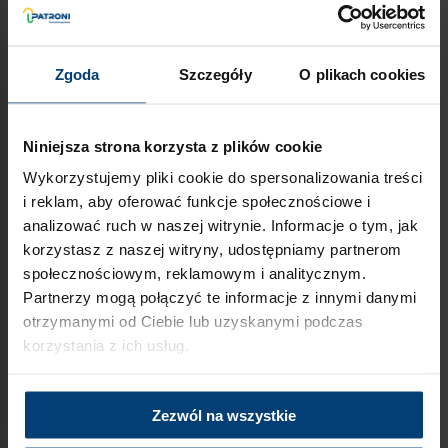
wyczerpaniem psychicznym i fizycznym.
Doświadczeni Patroni rozumieją, z czym mierzy się opiekun,
gdy chory na Alzheimera nie chce przyjmować leków. Ich
Zgoda
Szczegóły
O plikach cookies
obecność w domu pacjenta może usprawnić komunikację,
wprowadzić spokój i pomóc wdrożyć indywidualną rutynę.
Niniejsza strona korzysta z plików cookie
Chory na Alzheimera nie chce
Wykorzystujemy pliki cookie do spersonalizowania treści
brać leków – podsumowanie
i reklam, aby oferować funkcje społecznościowe i
analizować ruch w naszej witrynie. Informacje o tym, jak
Niechęć do leczenia w przebiegu demencji to część
korzystasz z naszej witryny, udostępniamy partnerom
choroby, nie wybryk chorego. Zamiast walczyć z nią
społecznościowym, reklamowym i analitycznym.
frontalnie, lepiej działać systematycznie. Rozpoznaj źródło
oporu (lęk, dezorientacja, brak zaufania). Szukaj wsparcia w
Partnerzy mogą połączyć te informacje z innymi danymi
rodzinie, u lekarzy i opiekunów zawodowych. Buduj
otrzymanymi od Ciebie lub uzyskanymi podczas
codzienną rutynę – bo to właśnie powtarzalność oswaja
korzystania z ich usług.
lęki. Im wcześniej wprowadzisz spokojne i konsekwentne
schematy działania, tym większa szansa, że pacjent będzie
współpracować. Czasem wystarczy prosty gest – ciepłe
Zezwól na wszystkie
słowo, znajoma melodia czy wspólne zażycie „witamin” –