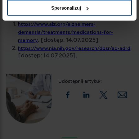
by poranna tabletka przestała być wyzwaniem.
Spersonalizuj
Bibliografia:
https://www.alz.org/alzheimers-
dementia/treatments/medications-for-
. [dostęp: 14.07.2025].
memory
.
https://www.nia.nih.gov/research/dbsr/ad-adrd
[dostęp: 14.07.2025].
Udostępnij artykuł: