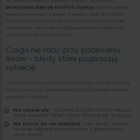
W zaawansowanych stadiach choroby Alzheimera
priorytetem staje się komfort chorego
, a nie trzymanie
się sztywno terapii „zgodnie z ulotką”. Jeśli opór przed
konkretnym lekiem jest silny, lepiej rozważyć zamiennik,
zmniejszenie dawki lub modyfikację harmonogramu niż
prowadzić walkę każdego dnia.
Czego nie robić przy podawaniu
leków – błędy, które pogarszają
sytuację
Wielu opiekunów – często z bezsilności – stosuje metody,
które przynoszą odwrotny efekt. Choć intencje są dobre,
warto być uważnym.
Nie używaj siły
– przymus fizyczny niszczy relację i
może wywołać strach, który utrzyma się na długo.
Nie krzycz ani nie szantażuj
– ton głosu i mimika
są silniej odbierane przez osoby z demencją niż
same słowa.