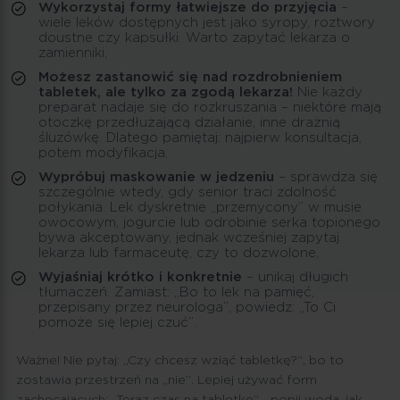
Wykorzystaj formy łatwiejsze do przyjęcia
–
wiele leków dostępnych jest jako syropy, roztwory
doustne czy kapsułki. Warto zapytać lekarza o
zamienniki,
Możesz zastanowić się nad rozdrobnieniem
tabletek, ale tylko za zgodą lekarza!
Nie każdy
preparat nadaje się do rozkruszania – niektóre mają
otoczkę przedłużającą działanie, inne drażnią
śluzówkę. Dlatego pamiętaj: najpierw konsultacja,
potem modyfikacja,
Wypróbuj maskowanie w jedzeniu
– sprawdza się
szczególnie wtedy, gdy senior traci zdolność
połykania. Lek dyskretnie „przemycony” w musie
owocowym, jogurcie lub odrobinie serka topionego
bywa akceptowany, jednak wcześniej zapytaj
lekarza lub farmaceutę, czy to dozwolone,
Wyjaśniaj krótko i konkretnie
– unikaj długich
tłumaczeń. Zamiast: „Bo to lek na pamięć,
przepisany przez neurologa”, powiedz: „To Ci
pomoże się lepiej czuć”.
Ważne! Nie pytaj: „Czy chcesz wziąć tabletkę?”, bo to
zostawia przestrzeń na „nie”. Lepiej używać form